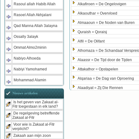
Rasoul allah Habib Allah
Alkafiroen = De Ongelovigen
Alkaouthar = Overvloed
Rasoel Allah Akhjalani
Almaaoun = De Noden van Buren
Qad Manna Allah 3alayna
Quraish = Qoraisj
Ossally 3alayk
Alfil = De Olifant
Ommat Almo2minin
Alhomaza = De Schandaal Versprei
Nabiyo Alhoeda
Alaassr = De Tijd door de Tijden
Nabiyi Yamohamed
Attakathor = Opstapelen
Alqariaa = De Dag van Oproering
Mohammad Alamin
Alaadiyat = Zij Die Rennen
Nieuwe artikelen
Is het geven van Zakaat al-
Fitr toegestaan in elk land?
De regelgeving betreffende
Zakaat al-Fitr
Voor wie is Zakaat al-Fitr
verplicht?
Zakaah aan mijn zoon