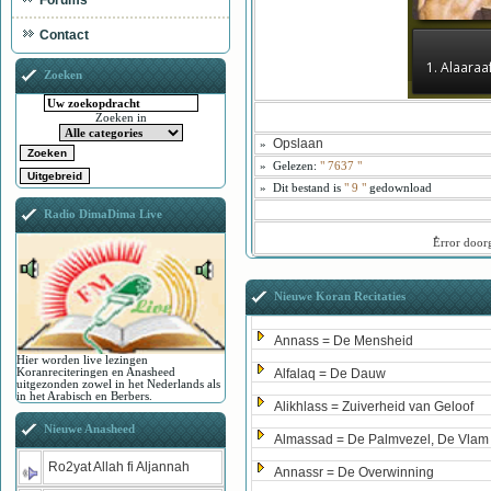
Forums
Contact
1. Alaaraa
Zoeken
Zoeken in
Opslaan
»
»
Gelezen:
"
7637
"
»
Dit bestand is
" 9 "
gedownload
Radio DimaDima Live
ُError doo
Nieuwe Koran Recitaties
Annass = De Mensheid
Hier worden live lezingen
Koranreciteringen en Anasheed
Alfalaq = De Dauw
uitgezonden zowel in het Nederlands als
in het Arabisch en Berbers.
Alikhlass = Zuiverheid van Geloof
Nieuwe Anasheed
Almassad = De Palmvezel, De Vlam
Ro2yat Allah fi Aljannah
Annassr = De Overwinning