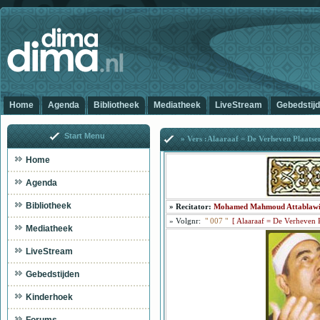
Home
Agenda
Bibliotheek
Mediatheek
LiveStream
Gebedstij
Start Menu
» Vers :Alaaraaf = De Verheven Plaatse
Home
Agenda
Bibliotheek
»
Recitator:
Mohamed Mahmoud Attablaw
»
Volgnr:
"
007
"
[
Alaaraaf = De Verheven 
Mediatheek
LiveStream
Gebedstijden
Kinderhoek