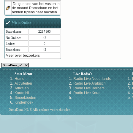
De gunsten van het vasten in
de maand Ramadaan en het
bidden tijdens haar nachten
Wie is Online
Bezoekernr:
2217163
Nu Online:
42
Leden:
0
Bezoekers:
42
Meer over bezoekers
Start Menu
Live Radio's
Home
Radio Live Nederlands
Activiteiten
Radio Live Arabisch
Artikelen
Radio Live Berbers
Koran NL
Radio Live Koran
Smeekbeden
Kinderhoek
DimaDima.NL © Alle rechten voorbehouden