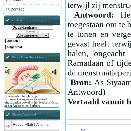
Forums
terwijl zij menstr
Contact
Antwoord:
He
Zoeken
toegestaan om te b
te tonen en verg
Zoeken in
gevast heeft terwi
halen, ongeacht 
Radio DimaDima Live
Ramadaan of tijd
de menstruatieperi
Bron:
As-Siyaam
Antwoord)
Hier worden live lezingen
Vertaald vanuit 
Koranreciteringen en Anasheed
uitgezonden zowel in het Nederlands als
in het Arabisch en Berbers.
Nieuwe Anasheed
Ro2yat Allah fi Aljannah