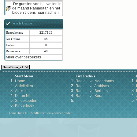
De gunsten van het vasten in
de maand Ramadaan en het
bidden tijdens haar nachten
Wie is Online
Bezoekernr:
2217163
Nu Online:
48
Leden:
0
Bezoekers:
48
Meer over bezoekers
Start Menu
Live Radio's
Home
Radio Live Nederlands
Activiteiten
Radio Live Arabisch
Artikelen
Radio Live Berbers
Koran NL
Radio Live Koran
Smeekbeden
Kinderhoek
DimaDima.NL © Alle rechten voorbehouden