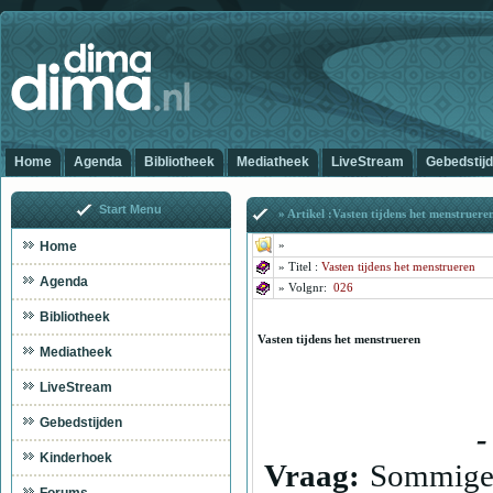
Home
Agenda
Bibliotheek
Mediatheek
LiveStream
Gebedstij
Start Menu
» Artikel :Vasten tijdens het menstruere
Home
»
»
Titel :
Vasten tijdens het menstrueren
Agenda
» Volg
nr:
026
Bibliotheek
Vasten tijdens het menstrueren
Mediatheek
LiveStream
Gebedstijden
-
Kinderhoek
Vraag:
Sommige 