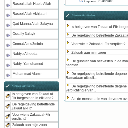
Geplaatst:
20/09/2008
Rasoul allah Habib Allah
Rasoel Allah Akhjalani
Nieuwe Artikelen
Qad Manna Allah 3alayna
Is het geven van Zakaat al-Fitr toege
Ossally 3alayk
De regelgeving betreffende Zakaat al
Ommat Almo2minin
Voor wie is Zakaat al-Fitr verplicht?
Zakaah aan mijn zoon
Nabiyo Alhoeda
De gunsten van het vasten in de ma
Nabiyi Yamohamed
nachten
Mohammad Alamin
De regelgeving betreffende degene 
Ramadaan uitstelt...
Nieuwe artikelen
De regelgeving betreffende degene 
verplichting ervan...
Is het geven van Zakaat al-
Fitr toegestaan in elk land?
Als de menstruatie van de vrouw ove
De regelgeving betreffende
Zakaat al-Fitr
Voor wie is Zakaat al-Fitr
verplicht?
Zakaah aan mijn zoon