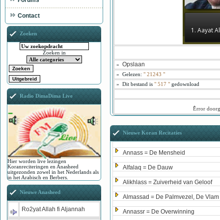
Forums
Contact
1. Aayat 
Zoeken
Zoeken in
Opslaan
»
»
Gelezen:
"
21243
"
»
Dit bestand is
" 517 "
gedownload
Radio DimaDima Live
ُError door
Nieuwe Koran Recitaties
Annass = De Mensheid
Hier worden live lezingen
Koranreciteringen en Anasheed
Alfalaq = De Dauw
uitgezonden zowel in het Nederlands als
in het Arabisch en Berbers.
Alikhlass = Zuiverheid van Geloof
Nieuwe Anasheed
Almassad = De Palmvezel, De Vlam
Ro2yat Allah fi Aljannah
Annassr = De Overwinning