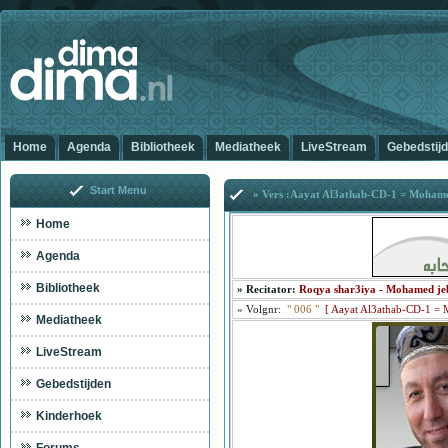
Home
Agenda
Bibliotheek
Mediatheek
LiveStream
Gebedstij
Start Menu
» Vers :Aayat Al3athab-CD-1 = Mohame
Home
Agenda
Bibliotheek
»
Recitator:
Roqya shar3iya - Mohamed jeb
»
Volgnr:
"
006
"
[
Aayat Al3athab-CD-1 = 
Mediatheek
LiveStream
Gebedstijden
A
Kinderhoek