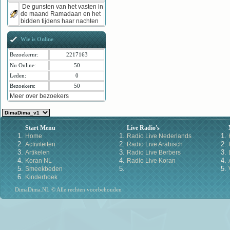
De gunsten van het vasten in
de maand Ramadaan en het
bidden tijdens haar nachten
Wie is Online
Bezoekernr:
2217163
Nu Online:
50
Leden:
0
Bezoekers:
50
Meer over bezoekers
Start Menu
Live Radio's
Home
Radio Live Nederlands
Activiteiten
Radio Live Arabisch
Artikelen
Radio Live Berbers
Koran NL
Radio Live Koran
Smeekbeden
Kinderhoek
DimaDima.NL © Alle rechten voorbehouden