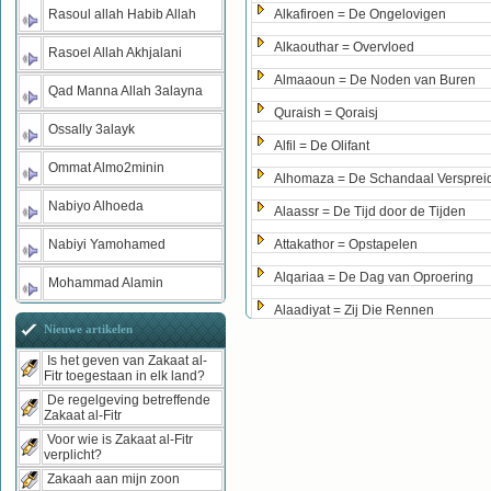
Rasoul allah Habib Allah
Alkafiroen = De Ongelovigen
Alkaouthar = Overvloed
Rasoel Allah Akhjalani
Almaaoun = De Noden van Buren
Qad Manna Allah 3alayna
Quraish = Qoraisj
Ossally 3alayk
Alfil = De Olifant
Ommat Almo2minin
Alhomaza = De Schandaal Versprei
Nabiyo Alhoeda
Alaassr = De Tijd door de Tijden
Nabiyi Yamohamed
Attakathor = Opstapelen
Alqariaa = De Dag van Oproering
Mohammad Alamin
Alaadiyat = Zij Die Rennen
Nieuwe artikelen
Is het geven van Zakaat al-
Fitr toegestaan in elk land?
De regelgeving betreffende
Zakaat al-Fitr
Voor wie is Zakaat al-Fitr
verplicht?
Zakaah aan mijn zoon