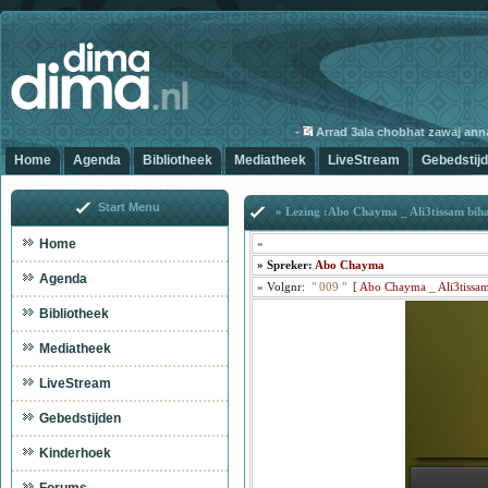
-
Arrad 3ala chobhat zawaj annabi
Home
Agenda
Bibliotheek
Mediatheek
LiveStream
Gebedstij
Start Menu
» Lezing :Abo Chayma _ Ali3tissam bihabl
Home
»
»
Spreker:
Abo Chayma
Agenda
»
Volgnr:
"
009
"
[
Abo Chayma _ Ali3tissam b
Bibliotheek
Mediatheek
LiveStream
Abo Chayma _ Ali
Gebedstijden
Kinderhoek