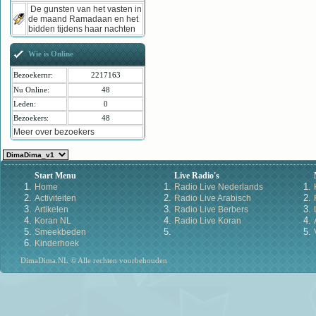
De gunsten van het vasten in
de maand Ramadaan en het
bidden tijdens haar nachten
Wie is Online
Bezoekernr:
2217163
Nu Online:
48
Leden:
0
Bezoekers:
48
Meer over bezoekers
Start Menu
Live Radio's
Home
Radio Live Nederlands
Activiteiten
Radio Live Arabisch
Artikelen
Radio Live Berbers
Koran NL
Radio Live Koran
Smeekbeden
Kinderhoek
DimaDima.NL © Alle rechten voorbehouden