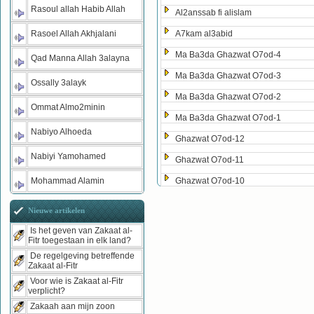
Rasoul allah Habib Allah
Al2anssab fi alislam
Rasoel Allah Akhjalani
A7kam al3abid
Ma Ba3da Ghazwat O7od-4
Qad Manna Allah 3alayna
Ma Ba3da Ghazwat O7od-3
Ossally 3alayk
Ma Ba3da Ghazwat O7od-2
Ommat Almo2minin
Ma Ba3da Ghazwat O7od-1
Nabiyo Alhoeda
Ghazwat O7od-12
Nabiyi Yamohamed
Ghazwat O7od-11
Mohammad Alamin
Ghazwat O7od-10
Nieuwe artikelen
Is het geven van Zakaat al-
Fitr toegestaan in elk land?
De regelgeving betreffende
Zakaat al-Fitr
Voor wie is Zakaat al-Fitr
verplicht?
Zakaah aan mijn zoon