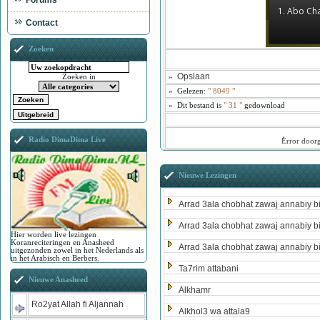
Forums
1. Abo Cha
Contact
Zoeken
Opslaan
»
Zoeken in
»
Gelezen:
"
8049
"
»
Dit bestand is
" 31 "
gedownload
Radio DimaDima Live
ُError door
Nieuwe Lezingen
Arrad 3ala chobhat zawaj annabiy b
Arrad 3ala chobhat zawaj annabiy b
Hier worden live lezingen
Koranreciteringen en Anasheed
Arrad 3ala chobhat zawaj annabiy b
uitgezonden zowel in het Nederlands als
in het Arabisch en Berbers.
Ta7rim attabani
Nieuwe Anasheed
Alkhamr
Ro2yat Allah fi Aljannah
Alkhol3 wa attala9