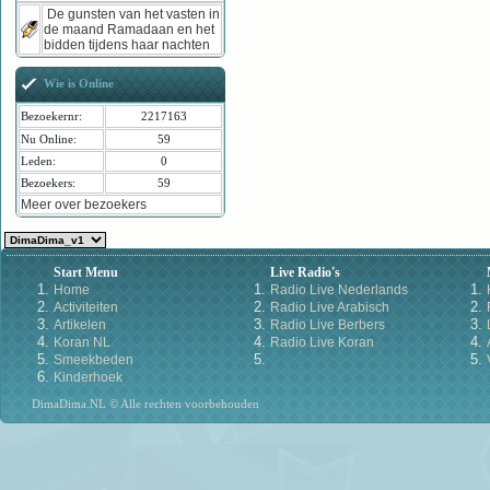
De gunsten van het vasten in
de maand Ramadaan en het
bidden tijdens haar nachten
Wie is Online
Bezoekernr:
2217163
Nu Online:
59
Leden:
0
Bezoekers:
59
Meer over bezoekers
Start Menu
Live Radio's
Home
Radio Live Nederlands
Activiteiten
Radio Live Arabisch
Artikelen
Radio Live Berbers
Koran NL
Radio Live Koran
Smeekbeden
Kinderhoek
DimaDima.NL © Alle rechten voorbehouden