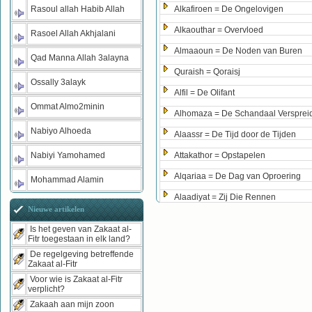
Rasoul allah Habib Allah
Alkafiroen = De Ongelovigen
Alkaouthar = Overvloed
Rasoel Allah Akhjalani
Almaaoun = De Noden van Buren
Qad Manna Allah 3alayna
Quraish = Qoraisj
Ossally 3alayk
Alfil = De Olifant
Ommat Almo2minin
Alhomaza = De Schandaal Versprei
Nabiyo Alhoeda
Alaassr = De Tijd door de Tijden
Nabiyi Yamohamed
Attakathor = Opstapelen
Alqariaa = De Dag van Oproering
Mohammad Alamin
Alaadiyat = Zij Die Rennen
Nieuwe artikelen
Is het geven van Zakaat al-
Fitr toegestaan in elk land?
De regelgeving betreffende
Zakaat al-Fitr
Voor wie is Zakaat al-Fitr
verplicht?
Zakaah aan mijn zoon