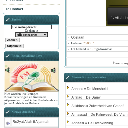
Forums
Contact
1. Attahri
Zoeken
Zoeken in
Opslaan
»
»
Gelezen:
"
5856
"
»
Dit bestand is
" 0 "
gedownload
Radio DimaDima Live
ُError doo
Nieuwe Koran Recitaties
Annass = De Mensheid
Hier worden live lezingen
Koranreciteringen en Anasheed
Alfalaq = De Dauw
uitgezonden zowel in het Nederlands als
in het Arabisch en Berbers.
Alikhlass = Zuiverheid van Geloof
Nieuwe Anasheed
Almassad = De Palmvezel, De Vlam
Ro2yat Allah fi Aljannah
Annassr = De Overwinning