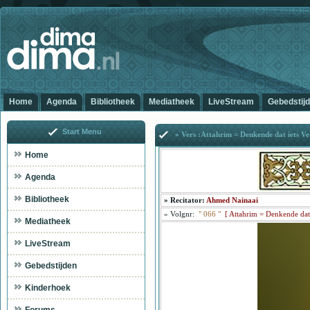
Home
Agenda
Bibliotheek
Mediatheek
LiveStream
Gebedstij
Start Menu
» Vers :Attahrim = Denkende dat iets Ve
Home
Agenda
Bibliotheek
»
Recitator:
Ahmed Nainaai
»
Volgnr:
"
066
"
[
Attahrim = Denkende dat 
Mediatheek
LiveStream
Gebedstijden
Kinderhoek