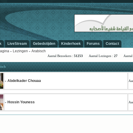
-
k
LiveStream
Gebedstijden
Kinderhoek
Forums
Contact
agina
Lezingen
Arabisch
»
»
Aantal Bezoekers :
51253
Aantal Lezingen :
27
Aantal S
isch
Abdelkader Chouaa
»
Aan
Hossin Youness
»
Aan