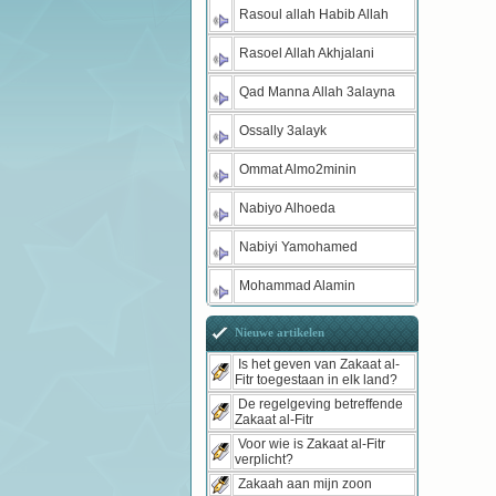
Rasoul allah Habib Allah
Rasoel Allah Akhjalani
Qad Manna Allah 3alayna
Ossally 3alayk
Ommat Almo2minin
Nabiyo Alhoeda
Nabiyi Yamohamed
Mohammad Alamin
Nieuwe artikelen
Is het geven van Zakaat al-
Fitr toegestaan in elk land?
De regelgeving betreffende
Zakaat al-Fitr
Voor wie is Zakaat al-Fitr
verplicht?
Zakaah aan mijn zoon