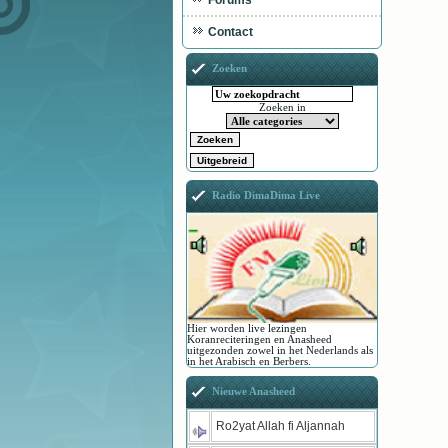
Forums
Contact
Zoeken
Zoeken in
Radio DimaDima Live
Hier worden live lezingen
Koranreciteringen en Anasheed
uitgezonden zowel in het Nederlands als
in het Arabisch en Berbers.
Nieuwe Anasheed
Ro2yat Allah fi Aljannah