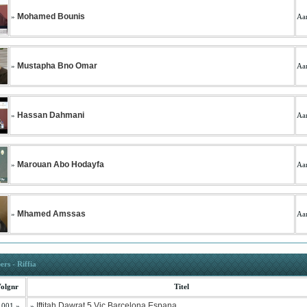
Mohamed Bounis
»
Aan
Mustapha Bno Omar
»
Aan
Hassan Dahmani
»
Aan
Marouan Abo Hodayfa
»
Aan
Mhamed Amssas
»
Aan
ers - Riffia
olgnr
Titel
Iftitah Dawrat 5 Vic Barcelona Espana
 001 »
»