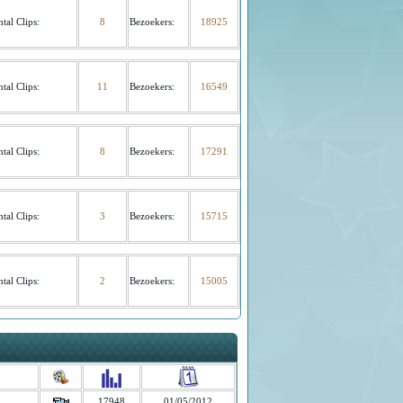
tal Clips:
8
Bezoekers
:
18925
tal Clips:
11
Bezoekers
:
16549
tal Clips:
8
Bezoekers
:
17291
tal Clips:
3
Bezoekers
:
15715
tal Clips:
2
Bezoekers
:
15005
17948
01/05/2012