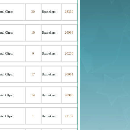
tal Clips:
20
Bezoekers
:
28339
tal Clips:
10
Bezoekers
:
26996
tal Clips:
0
Bezoekers
:
20230
tal Clips:
17
Bezoekers
:
20061
tal Clips:
14
Bezoekers
:
20905
tal Clips:
1
Bezoekers
:
21137