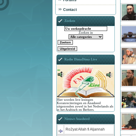
Forums
Contact
Zoeken
Zoeken in
Radio DimaDima Live
Hier worden live lezingen
Koranreciteringen en Anasheed
uitgezonden zowel in het Nederlands als
in het Arabisch en Berbers.
Nieuwe Anasheed
Ro2yat Allah fi Aljannah