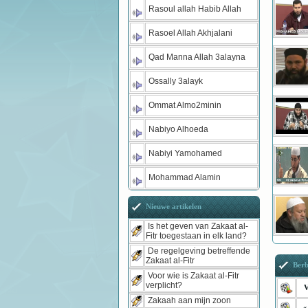
Rasoul allah Habib Allah
Rasoel Allah Akhjalani
Qad Manna Allah 3alayna
Ossally 3alayk
Ommat Almo2minin
Nabiyo Alhoeda
Nabiyi Yamohamed
Mohammad Alamin
Nieuwe artikelen
Is het geven van Zakaat al-
Fitr toegestaan in elk land?
De regelgeving betreffende
Zakaat al-Fitr
Berb
Voor wie is Zakaat al-Fitr
verplicht?
V
Zakaah aan mijn zoon
«