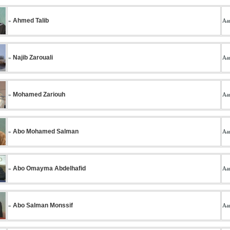
Ahmed Talib
»
Aan
Najib Zarouali
»
Aan
Mohamed Zariouh
»
Aan
Abo Mohamed Salman
»
Aan
Abo Omayma Abdelhafid
»
Aan
Abo Salman Monssif
»
Aan