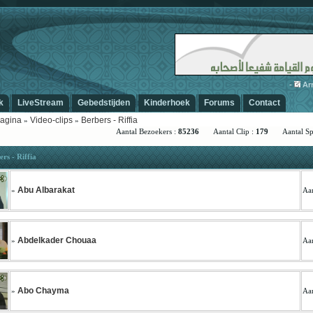
-
Arrad
k
LiveStream
Gebedstijden
Kinderhoek
Forums
Contact
agina
Video-clips
Berbers - Riffia
»
»
Aantal Bezoekers :
85236
Aantal Clip :
179
Aantal Spr
rs - Riffia
Abu Albarakat
»
Aan
Abdelkader Chouaa
»
Aan
Abo Chayma
»
Aan