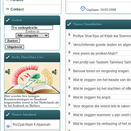
Forums
Contact
Geplaatst:
20/05/2008
Zoeken
Nieuwe Smeekbeden
Zoeken in
Ro9ya Shar3iya uit Kitab wa Soenn
Verschillende goede daden en algem
Hoe prees de profeet Allah?
Radio DimaDima Live
Het profijt van Tasbieh Tahmied Tahl
Berouw tonen en vergeving vragen.
Wat te zeggen om het kwade van de
Wat te zeggen bij het slachten of off
Hier worden live lezingen
Wat te zeggen bij angst.
Koranreciteringen en Anasheed
uitgezonden zowel in het Nederlands als
in het Arabisch en Berbers.
Voor degene die vreest iets te rake
Nieuwe Anasheed
Wat te zeggen wanneer u pijn voelt 
Wat te zeggen bij verbazing of het z
Ro2yat Allah fi Aljannah