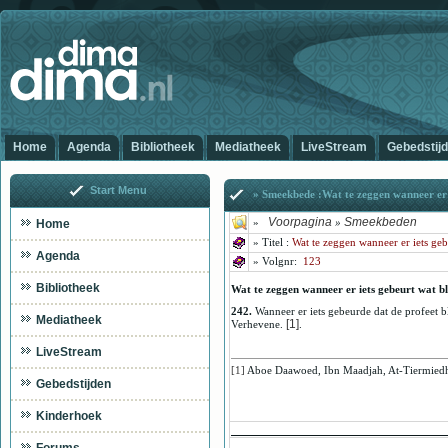
Home
Agenda
Bibliotheek
Mediatheek
LiveStream
Gebedstij
Start Menu
» Smeekbede :Wat te zeggen wanneer er i
Voorpagina
Smeekbeden
Home
»
»
»
Titel :
Wat te zeggen wanneer er iets gebe
Agenda
» Volg
nr:
123
Bibliotheek
Wat te zeggen wanneer er iets gebeurt wat bl
242.
Wanneer er iets gebeurde dat de profeet b
Mediatheek
[1]
Verhevene.
.
LiveStream
[1]
Aboe Daawoed, Ibn Maadjah, At-Tiermiedhie
Gebedstijden
Kinderhoek