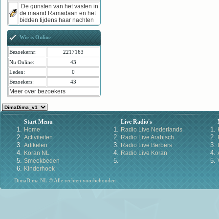
De gunsten van het vasten in
de maand Ramadaan en het
bidden tijdens haar nachten
Wie is Online
Bezoekernr:
2217163
Nu Online:
43
Leden:
0
Bezoekers:
43
Meer over bezoekers
Start Menu
Live Radio's
Home
Radio Live Nederlands
Activiteiten
Radio Live Arabisch
Artikelen
Radio Live Berbers
Koran NL
Radio Live Koran
Smeekbeden
Kinderhoek
DimaDima.NL © Alle rechten voorbehouden