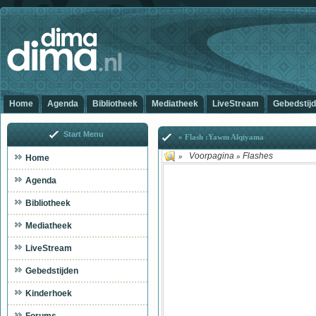
Home
Agenda
Bibliotheek
Mediatheek
LiveStream
Gebedstij
Start Menu
» Flash :Yawm Alqiyama
Voorpagina
Flashes
»
»
Home
Agenda
Bibliotheek
Mediatheek
LiveStream
Gebedstijden
Kinderhoek