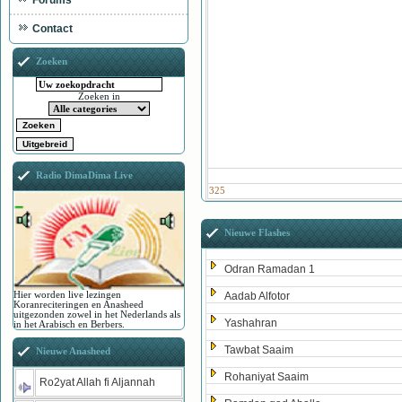
Forums
Contact
Zoeken
Zoeken in
Radio DimaDima Live
325
Nieuwe Flashes
Odran Ramadan 1
Hier worden live lezingen
Aadab Alfotor
Koranreciteringen en Anasheed
uitgezonden zowel in het Nederlands als
Yashahran
in het Arabisch en Berbers.
Tawbat Saaim
Nieuwe Anasheed
Rohaniyat Saaim
Ro2yat Allah fi Aljannah