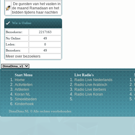
De gunsten van het vasten in
de maand Ramadaan en het
bidden tijdens haar nachten
Wie is Online
Bezoekernr:
2217163
Nu Online:
49
Leden:
0
Bezoekers:
49
Meer over bezoekers
Start Menu
Live Radio's
Home
Radio Live Nederlands
Activiteiten
Radio Live Arabisch
Artikelen
Radio Live Berbers
Koran NL
Radio Live Koran
Smeekbeden
Kinderhoek
DimaDima.NL © Alle rechten voorbehouden