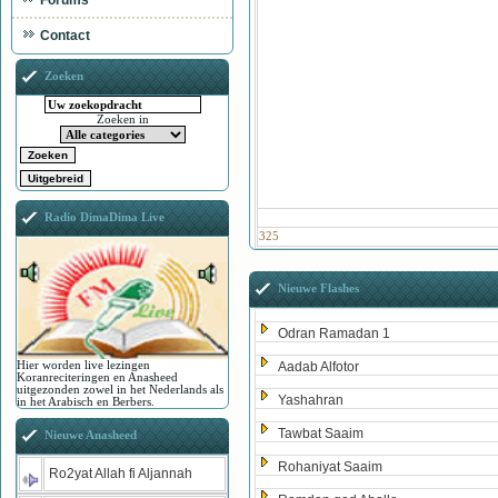
Forums
Contact
Zoeken
Zoeken in
Radio DimaDima Live
325
Nieuwe Flashes
Odran Ramadan 1
Hier worden live lezingen
Aadab Alfotor
Koranreciteringen en Anasheed
uitgezonden zowel in het Nederlands als
Yashahran
in het Arabisch en Berbers.
Tawbat Saaim
Nieuwe Anasheed
Rohaniyat Saaim
Ro2yat Allah fi Aljannah