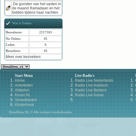
De gunsten van het vasten in
de maand Ramadaan en het
bidden tijdens haar nachten
Wie is Online
Bezoekernr:
2217163
Nu Online:
45
Leden:
0
Bezoekers:
45
Meer over bezoekers
Start Menu
Live Radio's
Home
Radio Live Nederlands
Activiteiten
Radio Live Arabisch
Artikelen
Radio Live Berbers
Koran NL
Radio Live Koran
Smeekbeden
Kinderhoek
DimaDima.NL © Alle rechten voorbehouden