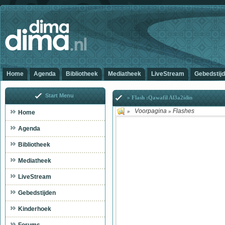
Home
Agenda
Bibliotheek
Mediatheek
LiveStream
Gebedstij
Start Menu
» Flash :Qawafil Al3a2idin
Voorpagina
Flashes
»
»
Home
Agenda
Bibliotheek
Mediatheek
LiveStream
Gebedstijden
Kinderhoek