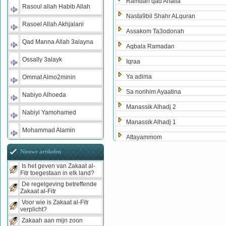
Ramdan qad Ahalla
Rasoul allah Habib Allah
Nasta9bil Shahr ALquran
Rasoel Allah Akhjalani
Assakom Ta3odonah
Qad Manna Allah 3alayna
Aqbala Ramadan
Ossally 3alayk
Iqraa
Ya adima
Ommat Almo2minin
Sa norihim Ayaatina
Nabiyo Alhoeda
Manassik Alhadj 2
Nabiyi Yamohamed
Manassik Alhadj 1
Mohammad Alamin
Attayammom
Nieuwe artikelen
Is het geven van Zakaat al-
Fitr toegestaan in elk land?
De regelgeving betreffende
Zakaat al-Fitr
Voor wie is Zakaat al-Fitr
verplicht?
Zakaah aan mijn zoon