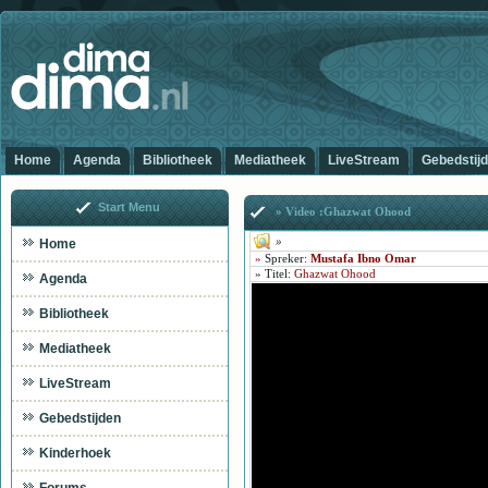
Home
Agenda
Bibliotheek
Mediatheek
LiveStream
Gebedstij
Start Menu
» Video :Ghazwat Ohood
»
Home
»
Spreker:
Mustafa Ibno Omar
»
Titel
:
Ghazwat Ohood
Agenda
Bibliotheek
Mediatheek
LiveStream
Gebedstijden
Kinderhoek