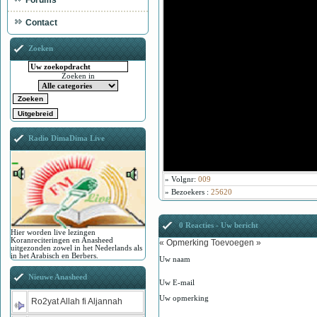
Forums
Contact
Zoeken
Zoeken in
Radio DimaDima Live
»
Volgnr
:
009
»
Bezoekers
:
25620
0 Reacties - Uw bericht
Hier worden live lezingen
Koranreciteringen en Anasheed
« Opmerking Toevoegen »
uitgezonden zowel in het Nederlands als
in het Arabisch en Berbers.
Uw naam
Nieuwe Anasheed
Uw E-mail
Uw opmerking
Ro2yat Allah fi Aljannah