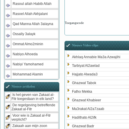
Rasoul allah Habib Allah
Rasoel Allah Akhjalani
Toegangscode
Qad Manna Allah 3alayna
Ossally 3alayk
Ommat Almo2minin
Nieuwe Video-clips
Nabiyo Alhoeda
Akhlaq Annabie Ma3a Azwajihi
Nabiyi Yamohamed
Tarbiyat Al2awlad
Mohammad Alamin
Hajjato Alwada3
Ghazwat Tabok
Nieuwe artikelen
Fatho Mekka
Is het geven van Zakaat al-
Fitr toegestaan in elk land?
Ghazwat Khabieer
De regelgeving betreffende
Ma3rakat Al2a7zaab
Zakaat al-Fitr
Voor wie is Zakaat al-Fitr
Hadithato Al2ifk
verplicht?
Zakaah aan mijn zoon
Ghazwat Badr