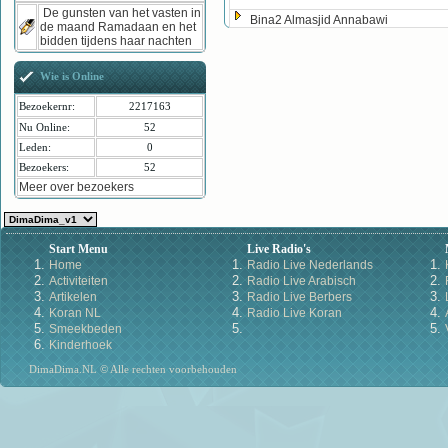
De gunsten van het vasten in
Bina2 Almasjid Annabawi
de maand Ramadaan en het
bidden tijdens haar nachten
Wie is Online
Bezoekernr:
2217163
Nu Online:
52
Leden:
0
Bezoekers:
52
Meer over bezoekers
Start Menu
Live Radio's
Home
Radio Live Nederlands
Activiteiten
Radio Live Arabisch
Artikelen
Radio Live Berbers
Koran NL
Radio Live Koran
Smeekbeden
Kinderhoek
DimaDima.NL © Alle rechten voorbehouden