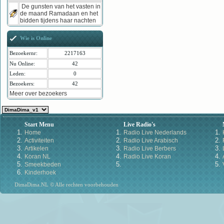
De gunsten van het vasten in
de maand Ramadaan en het
bidden tijdens haar nachten
Wie is Online
Bezoekernr:
2217163
Nu Online:
42
Leden:
0
Bezoekers:
42
Meer over bezoekers
Start Menu
Live Radio's
Home
Radio Live Nederlands
Activiteiten
Radio Live Arabisch
Artikelen
Radio Live Berbers
Koran NL
Radio Live Koran
Smeekbeden
Kinderhoek
DimaDima.NL © Alle rechten voorbehouden