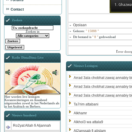
Forums
1. Ghazwa
Contact
Zoeken
Opslaan
»
»
Gelezen:
"
15888
"
Zoeken in
»
Dit bestand is
" 8 "
gedownload
ُError door
Radio DimaDima Live
Nieuwe Lezingen
Arrad 3ala chobhat zawaj annabiy b
Arrad 3ala chobhat zawaj annabiy b
Arrad 3ala chobhat zawaj annabiy b
Hier worden live lezingen
Koranreciteringen en Anasheed
uitgezonden zowel in het Nederlands als
Ta7rim attabani
in het Arabisch en Berbers.
Alkhamr
Nieuwe Anasheed
Alkhol3 wa attala9
Ro2yat Allah fi Aljannah
Al2anssab fi alislam