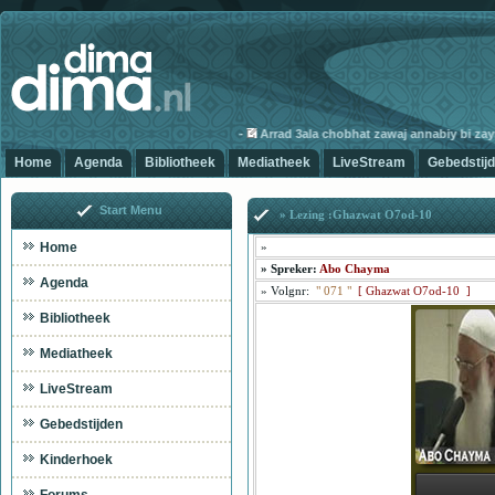
-
Arrad 3ala chobhat zawaj annabiy bi zayna
Home
Agenda
Bibliotheek
Mediatheek
LiveStream
Gebedstij
Start Menu
» Lezing :Ghazwat O7od-10
Home
»
»
Spreker:
Abo Chayma
Agenda
»
Volgnr:
"
071
"
[
Ghazwat O7od-10 ]
Bibliotheek
Mediatheek
LiveStream
Gebedstijden
Kinderhoek