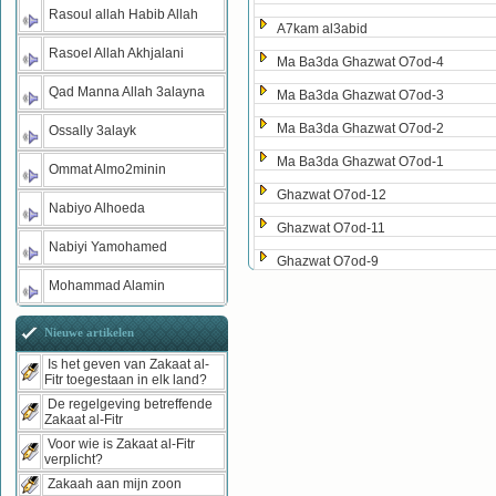
Rasoul allah Habib Allah
A7kam al3abid
Rasoel Allah Akhjalani
Ma Ba3da Ghazwat O7od-4
Qad Manna Allah 3alayna
Ma Ba3da Ghazwat O7od-3
Ma Ba3da Ghazwat O7od-2
Ossally 3alayk
Ma Ba3da Ghazwat O7od-1
Ommat Almo2minin
Ghazwat O7od-12
Nabiyo Alhoeda
Ghazwat O7od-11
Nabiyi Yamohamed
Ghazwat O7od-9
Mohammad Alamin
Nieuwe artikelen
Is het geven van Zakaat al-
Fitr toegestaan in elk land?
De regelgeving betreffende
Zakaat al-Fitr
Voor wie is Zakaat al-Fitr
verplicht?
Zakaah aan mijn zoon