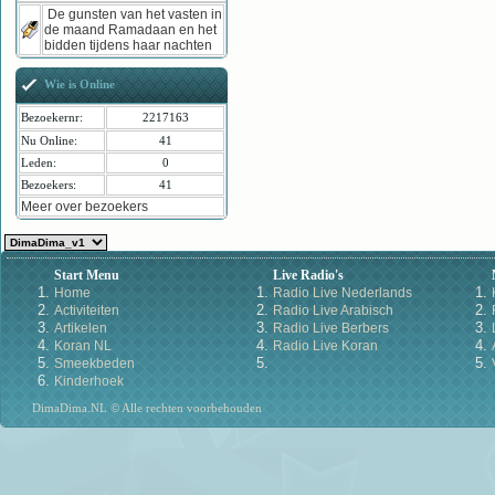
De gunsten van het vasten in
de maand Ramadaan en het
bidden tijdens haar nachten
Wie is Online
Bezoekernr:
2217163
Nu Online:
41
Leden:
0
Bezoekers:
41
Meer over bezoekers
Start Menu
Live Radio's
Home
Radio Live Nederlands
Activiteiten
Radio Live Arabisch
Artikelen
Radio Live Berbers
Koran NL
Radio Live Koran
Smeekbeden
Kinderhoek
DimaDima.NL © Alle rechten voorbehouden