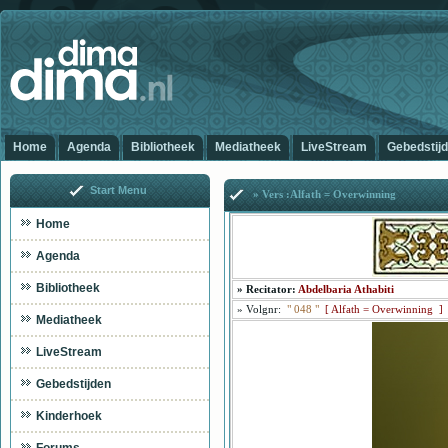
Home
Agenda
Bibliotheek
Mediatheek
LiveStream
Gebedstij
Start Menu
» Vers :Alfath = Overwinning
Home
Agenda
Bibliotheek
»
Recitator:
Abdelbaria Athabiti
»
Volgnr:
"
048
"
[
Alfath = Overwinning ]
Mediatheek
LiveStream
Gebedstijden
Kinderhoek