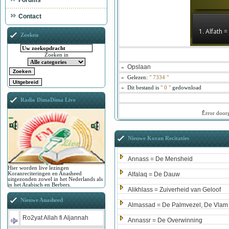
Forums
Contact
1. Alfath 
Zoeken
Zoeken in
Opslaan
»
»
Gelezen:
"
7334
"
»
Dit bestand is
" 0 "
gedownload
Radio DimaDima Live
ُError doo
Nieuwe Koran Recitaties
Annass = De Mensheid
Hier worden live lezingen
Koranreciteringen en Anasheed
Alfalaq = De Dauw
uitgezonden zowel in het Nederlands als
in het Arabisch en Berbers.
Alikhlass = Zuiverheid van Geloof
Nieuwe Anasheed
Almassad = De Palmvezel, De Vlam
Ro2yat Allah fi Aljannah
Annassr = De Overwinning