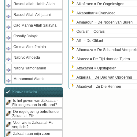
Rasoul allah Habib Allah
Alkafiroen = De Ongelovigen
Alkaouthar = Overvloed
Rasoel Allah Akhjalani
Almaaoun = De Noden van Buren
Qad Manna Allah 3alayna
Quraish = Qoraisj
Ossally 3alayk
Alfil = De Olifant
Ommat Almo2minin
Alhomaza = De Schandaal Versprei
Nabiyo Alhoeda
Alaassr = De Tijd door de Tijden
Nabiyi Yamohamed
Attakathor = Opstapelen
Alqariaa = De Dag van Oproering
Mohammad Alamin
Alaadiyat = Zij Die Rennen
Nieuwe artikelen
Is het geven van Zakaat al-
Fitr toegestaan in elk land?
De regelgeving betreffende
Zakaat al-Fitr
Voor wie is Zakaat al-Fitr
verplicht?
Zakaah aan mijn zoon