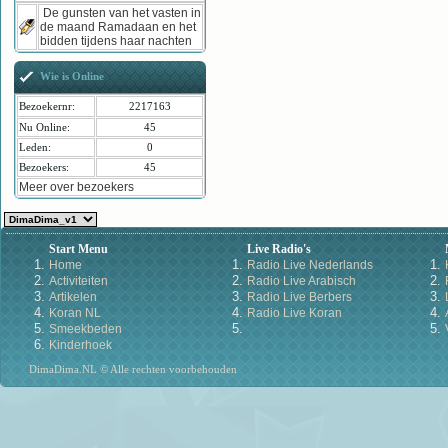
De gunsten van het vasten in
de maand Ramadaan en het
bidden tijdens haar nachten
Wie is Online
Bezoekernr:
2217163
Nu Online:
45
Leden:
0
Bezoekers:
45
Meer over bezoekers
Start Menu
Live Radio's
Home
Radio Live Nederlands
Activiteiten
Radio Live Arabisch
Artikelen
Radio Live Berbers
Koran NL
Radio Live Koran
Smeekbeden
Kinderhoek
DimaDima.NL © Alle rechten voorbehouden