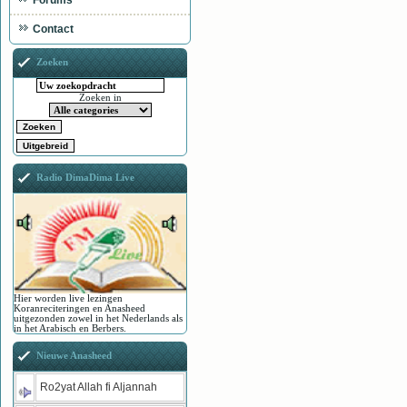
Forums
Contact
Zoeken
Zoeken in
Radio DimaDima Live
Hier worden live lezingen
Koranreciteringen en Anasheed
uitgezonden zowel in het Nederlands als
in het Arabisch en Berbers.
Nieuwe Anasheed
Ro2yat Allah fi Aljannah