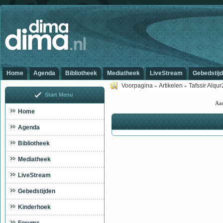
Home
Agenda
Bibliotheek
Mediatheek
LiveStream
Gebedstij
Voorpagina
Artikelen
Tafssir Alqu
»
»
Start Menu
Aan
Home
Agenda
Bibliotheek
Mediatheek
LiveStream
Gebedstijden
Kinderhoek