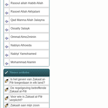
Rasoul allah Habib Allah
Rasoel Allah Akhjalani
Qad Manna Allah 3alayna
Ossally 3alayk
Ommat Almo2minin
Nabiyo Alhoeda
Nabiyi Yamohamed
Mohammad Alamin
Nieuwe artikelen
Is het geven van Zakaat al-
Fitr toegestaan in elk land?
De regelgeving betreffende
Zakaat al-Fitr
Voor wie is Zakaat al-Fitr
verplicht?
Zakaah aan mijn zoon