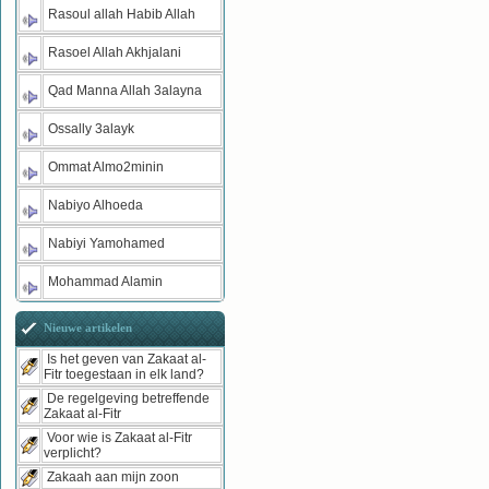
Rasoul allah Habib Allah
Rasoel Allah Akhjalani
Qad Manna Allah 3alayna
Ossally 3alayk
Ommat Almo2minin
Nabiyo Alhoeda
Nabiyi Yamohamed
Mohammad Alamin
Nieuwe artikelen
Is het geven van Zakaat al-
Fitr toegestaan in elk land?
De regelgeving betreffende
Zakaat al-Fitr
Voor wie is Zakaat al-Fitr
verplicht?
Zakaah aan mijn zoon