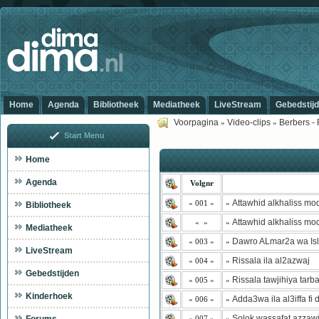
Home
Agenda
Bibliotheek
Mediatheek
LiveStream
Gebedstij
Voorpagina
Video-clips
Berbers - R
»
»
Start Menu
Home
Agenda
Volgnr
Attawhid alkhaliss mod
« 001 »
»
Bibliotheek
Attawhid alkhaliss mod
« »
»
Mediatheek
Dawro ALmar2a wa Is
« 003 »
»
LiveStream
Rissala ila al2azwaj
« 004 »
»
Gebedstijden
Rissala tawjihiya tarb
« 005 »
»
Kinderhoek
Adda3wa ila al3iffa fi
« 006 »
»
Solok wassafat azzaw
« 007 »
»