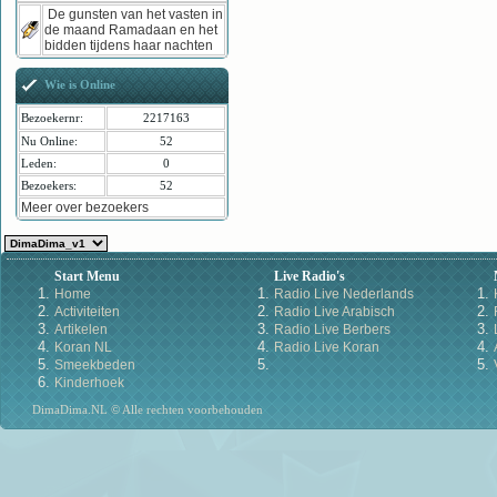
De gunsten van het vasten in
de maand Ramadaan en het
bidden tijdens haar nachten
Wie is Online
Bezoekernr:
2217163
Nu Online:
52
Leden:
0
Bezoekers:
52
Meer over bezoekers
Start Menu
Live Radio's
Home
Radio Live Nederlands
Activiteiten
Radio Live Arabisch
Artikelen
Radio Live Berbers
Koran NL
Radio Live Koran
Smeekbeden
Kinderhoek
DimaDima.NL © Alle rechten voorbehouden