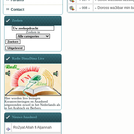
Forums
Doross wa3ibar min 
« 008 »
»
Contact
Zoeken
Zoeken in
Radio DimaDima Live
Hier worden live lezingen
Koranreciteringen en Anasheed
uitgezonden zowel in het Nederlands als
in het Arabisch en Berbers.
Nieuwe Anasheed
Ro2yat Allah fi Aljannah