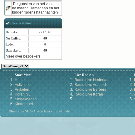
De gunsten van het vasten in
de maand Ramadaan en het
bidden tijdens haar nachten
Wie is Online
Bezoekernr:
2217163
Nu Online:
48
Leden:
0
Bezoekers:
48
Meer over bezoekers
Start Menu
Live Radio's
Home
Radio Live Nederlands
Activiteiten
Radio Live Arabisch
Artikelen
Radio Live Berbers
Koran NL
Radio Live Koran
Smeekbeden
Kinderhoek
DimaDima.NL © Alle rechten voorbehouden