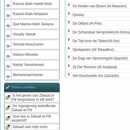
Rasoul allah Habib Allah
De Noden van Buren (Al-Maaoen).
Rasoel Allah Akhjalani
Qoraisj.
De Olifant (Al-Fiel).
Qad Manna Allah 3alayna
De Schandaal Verspreider(Al-Homa
Ossally 3alayk
De Tijd door de Tijden(Al-Asr).
Ommat Almo2minin
Opstapelen (At-Takaathor).
Nabiyo Alhoeda
De Dag van Oproering(Al-Qaariah).
Nabiyi Yamohamed
Zij Die Rennen (Al-Aadijaat).
Mohammad Alamin
Het Geschudek (Az-Zalzalah).
Nieuwe artikelen
Is het geven van Zakaat al-
Fitr toegestaan in elk land?
De regelgeving betreffende
Zakaat al-Fitr
Voor wie is Zakaat al-Fitr
verplicht?
Zakaah aan mijn zoon