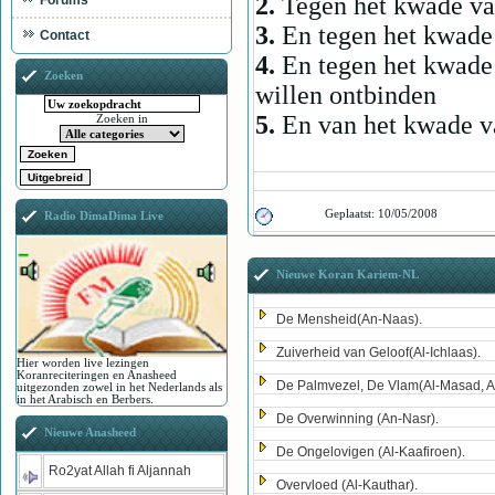
2.
Tegen het kwade va
Forums
3.
En tegen het kwade 
Contact
4.
En tegen het kwade
Zoeken
willen ontbinden
5.
En van het kwade va
Zoeken in
Geplaatst:
10/05/2008
Radio DimaDima Live
Nieuwe Koran Kariem-NL
De Mensheid(An-Naas).
Zuiverheid van Geloof(Al-Ichlaas).
Hier worden live lezingen
Koranreciteringen en Anasheed
De Palmvezel, De Vlam(Al-Masad, A
uitgezonden zowel in het Nederlands als
in het Arabisch en Berbers.
De Overwinning (An-Nasr).
Nieuwe Anasheed
De Ongelovigen (Al-Kaafiroen).
Ro2yat Allah fi Aljannah
Overvloed (Al-Kauthar).