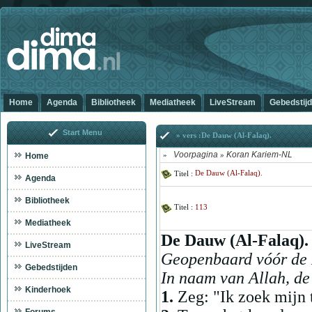
Home
Agenda
Bibliotheek
Mediatheek
LiveStream
Gebedstij
Start Menu
» vers :De Dauw (Al-Falaq).
Voorpagina
Koran Kariem-NL
Home
»
»
Titel :
De Dauw (Al-Falaq).
Agenda
Bibliotheek
Titel :
113
Mediatheek
De Dauw (Al-Falaq).
LiveStream
Geopenbaard vóór de H
Gebedstijden
In naam van Allah, de
Kinderhoek
1.
Zeg: "Ik zoek mijn 