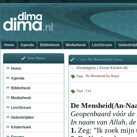
Home
Agenda
Bibliotheek
Mediatheek
LiveStream
Gebedstij
Start Menu
» vers :De Mensheid(An-Naas).
Voorpagina
Koran Kariem-NL
Home
»
»
Titel :
De Mensheid(An-Naas).
Agenda
Bibliotheek
Titel :
114
Mediatheek
De Mensheid(An-Naa
LiveStream
Geopenbaard vóór de H
Gebedstijden
In naam van Allah, de
Kinderhoek
1.
Zeg: "Ik zoek mijn 