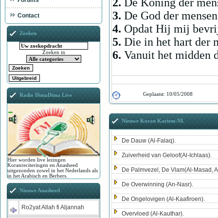
2.
De Koning der men
Forums
3.
De God der mensen
Contact
4.
Opdat Hij mij bevri
Zoeken
5.
Die in het hart der 
6.
Vanuit het midden d
Zoeken in
Geplaatst:
10/05/2008
Radio DimaDima Live
Nieuwe Koran Kariem-NL
De Dauw (Al-Falaq).
Zuiverheid van Geloof(Al-Ichlaas).
Hier worden live lezingen
Koranreciteringen en Anasheed
De Palmvezel, De Vlam(Al-Masad, A
uitgezonden zowel in het Nederlands als
in het Arabisch en Berbers.
De Overwinning (An-Nasr).
Nieuwe Anasheed
De Ongelovigen (Al-Kaafiroen).
Ro2yat Allah fi Aljannah
Overvloed (Al-Kauthar).