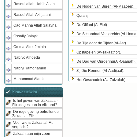
Rasoul allah Habib Allah
De Noden van Buren (Al-Maaoen).
Rasoel Allah Akhjalani
Qoraisj.
De Olifant (Al-Fiel).
Qad Manna Allah 3alayna
De Schandaal Verspreider(Al-Homa
Ossally 3alayk
De Tijd door de Tijden(Al-Asr).
Ommat Almo2minin
Opstapelen (At-Takaathor).
Nabiyo Alhoeda
De Dag van Oproering(Al-Qaariah).
Nabiyi Yamohamed
Zij Die Rennen (Al-Aadijaat).
Mohammad Alamin
Het Geschudek (Az-Zalzalah).
Nieuwe artikelen
Is het geven van Zakaat al-
Fitr toegestaan in elk land?
De regelgeving betreffende
Zakaat al-Fitr
Voor wie is Zakaat al-Fitr
verplicht?
Zakaah aan mijn zoon