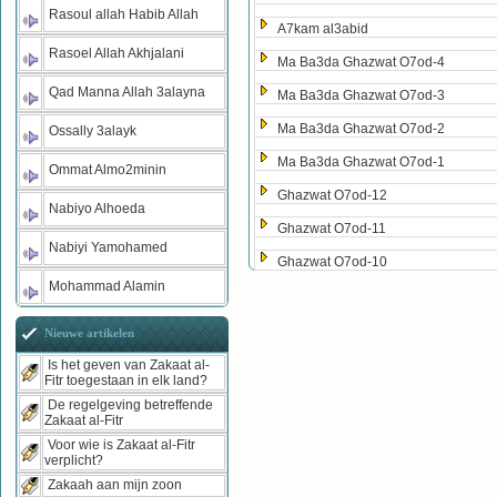
Rasoul allah Habib Allah
A7kam al3abid
Rasoel Allah Akhjalani
Ma Ba3da Ghazwat O7od-4
Qad Manna Allah 3alayna
Ma Ba3da Ghazwat O7od-3
Ma Ba3da Ghazwat O7od-2
Ossally 3alayk
Ma Ba3da Ghazwat O7od-1
Ommat Almo2minin
Ghazwat O7od-12
Nabiyo Alhoeda
Ghazwat O7od-11
Nabiyi Yamohamed
Ghazwat O7od-10
Mohammad Alamin
Nieuwe artikelen
Is het geven van Zakaat al-
Fitr toegestaan in elk land?
De regelgeving betreffende
Zakaat al-Fitr
Voor wie is Zakaat al-Fitr
verplicht?
Zakaah aan mijn zoon