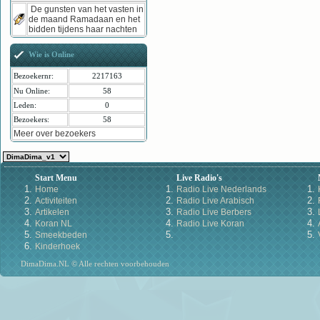
De gunsten van het vasten in
de maand Ramadaan en het
bidden tijdens haar nachten
Wie is Online
Bezoekernr:
2217163
Nu Online:
58
Leden:
0
Bezoekers:
58
Meer over bezoekers
Start Menu
Live Radio's
Home
Radio Live Nederlands
Activiteiten
Radio Live Arabisch
Artikelen
Radio Live Berbers
Koran NL
Radio Live Koran
Smeekbeden
Kinderhoek
DimaDima.NL © Alle rechten voorbehouden