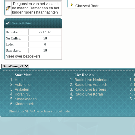
De gunsten van het vasten in
Ghazwat Badr
de maand Ramadaan en het
bidden tijdens haar nachten
Wie is Online
Bezoekernr:
2217163
Nu Online:
58
Leden:
0
Bezoekers:
58
Meer over bezoekers
Start Menu
Live Radio's
Home
Radio Live Nederlands
Activiteiten
Radio Live Arabisch
Artikelen
Radio Live Berbers
Koran NL
Radio Live Koran
Smeekbeden
Kinderhoek
DimaDima.NL © Alle rechten voorbehouden