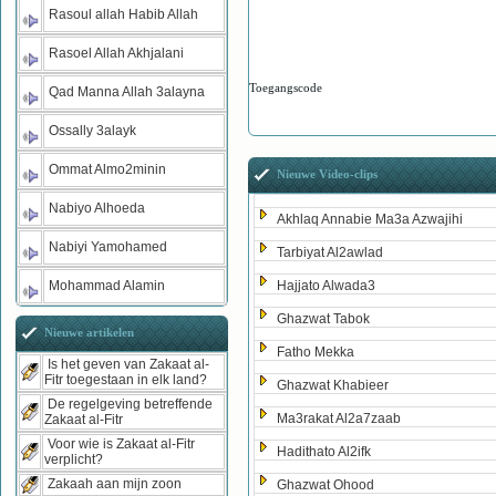
Rasoul allah Habib Allah
Rasoel Allah Akhjalani
Toegangscode
Qad Manna Allah 3alayna
Ossally 3alayk
Ommat Almo2minin
Nieuwe Video-clips
Nabiyo Alhoeda
Akhlaq Annabie Ma3a Azwajihi
Nabiyi Yamohamed
Tarbiyat Al2awlad
Mohammad Alamin
Hajjato Alwada3
Ghazwat Tabok
Nieuwe artikelen
Fatho Mekka
Is het geven van Zakaat al-
Fitr toegestaan in elk land?
Ghazwat Khabieer
De regelgeving betreffende
Ma3rakat Al2a7zaab
Zakaat al-Fitr
Voor wie is Zakaat al-Fitr
Hadithato Al2ifk
verplicht?
Zakaah aan mijn zoon
Ghazwat Ohood