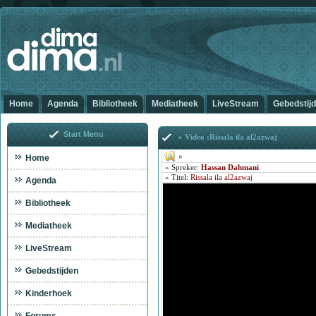
Home
Agenda
Bibliotheek
Mediatheek
LiveStream
Gebedstij
Start Menu
» Video :Rissala ila al2azwaj
»
Home
»
Spreker:
Hassan Dahmani
»
Titel
:
Rissala ila al2azwaj
Agenda
Bibliotheek
Mediatheek
LiveStream
Gebedstijden
Kinderhoek