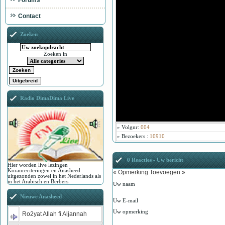
Forums
Contact
Zoeken
Zoeken in
Radio DimaDima Live
»
Volgnr
:
004
»
Bezoekers
:
10910
0 Reacties - Uw bericht
Hier worden live lezingen
Koranreciteringen en Anasheed
« Opmerking Toevoegen »
uitgezonden zowel in het Nederlands als
in het Arabisch en Berbers.
Uw naam
Nieuwe Anasheed
Uw E-mail
Uw opmerking
Ro2yat Allah fi Aljannah