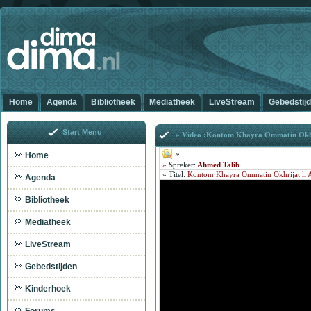
Home
Agenda
Bibliotheek
Mediatheek
LiveStream
Gebedstij
Start Menu
» Video :Kontom Khayra Ommatin Okhri
»
Home
»
Spreker:
Ahmed Talib
»
Titel
:
Kontom Khayra Ommatin Okhrijat li 
Agenda
Bibliotheek
Mediatheek
LiveStream
Gebedstijden
Kinderhoek