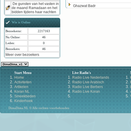
De gunsten van het vasten in
Ghazwat Badr
de maand Ramadaan en het
bidden tijdens haar nachten
Wie is Online
Bezoekernr:
2217163
Nu Online:
46
Leden:
0
Bezoekers:
46
Meer over bezoekers
Start Menu
Live Radio's
Home
Radio Live Nederlands
Activiteiten
Radio Live Arabisch
Artikelen
Radio Live Berbers
Koran NL
Radio Live Koran
Smeekbeden
Kinderhoek
DimaDima.NL © Alle rechten voorbehouden