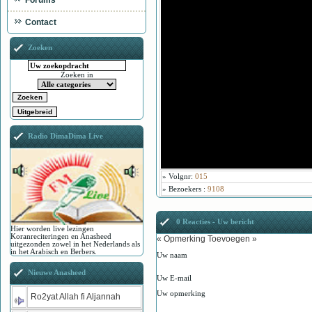
Forums
Contact
Zoeken
Zoeken in
Radio DimaDima Live
»
Volgnr
:
015
»
Bezoekers
:
9108
0 Reacties - Uw bericht
Hier worden live lezingen
Koranreciteringen en Anasheed
« Opmerking Toevoegen »
uitgezonden zowel in het Nederlands als
in het Arabisch en Berbers.
Uw naam
Nieuwe Anasheed
Uw E-mail
Uw opmerking
Ro2yat Allah fi Aljannah