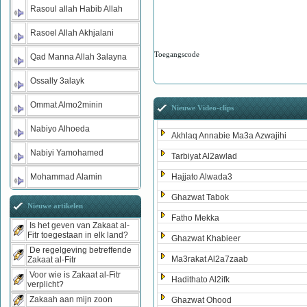
Rasoul allah Habib Allah
Rasoel Allah Akhjalani
Toegangscode
Qad Manna Allah 3alayna
Ossally 3alayk
Ommat Almo2minin
Nieuwe Video-clips
Nabiyo Alhoeda
Akhlaq Annabie Ma3a Azwajihi
Nabiyi Yamohamed
Tarbiyat Al2awlad
Mohammad Alamin
Hajjato Alwada3
Ghazwat Tabok
Nieuwe artikelen
Fatho Mekka
Is het geven van Zakaat al-
Fitr toegestaan in elk land?
Ghazwat Khabieer
De regelgeving betreffende
Ma3rakat Al2a7zaab
Zakaat al-Fitr
Voor wie is Zakaat al-Fitr
Hadithato Al2ifk
verplicht?
Zakaah aan mijn zoon
Ghazwat Ohood